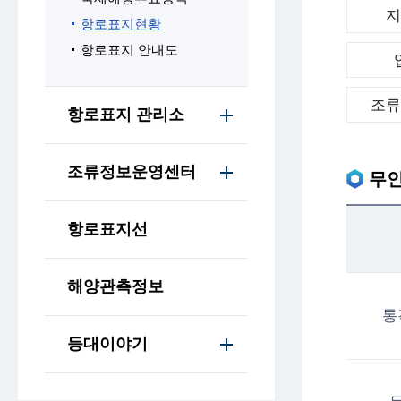
항로표지현황
항로표지 안내도
조
항로표지 관리소
조류정보운영센터
무
항로표지선
해양관측정보
통
등대이야기