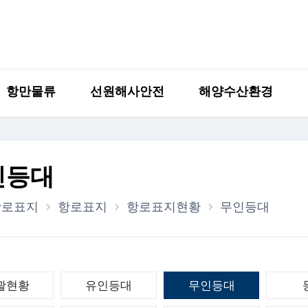
항만물류
선원해사안전
해양수산환경
인등대
항로표지
항로표지
항로표지현황
무인등대
괄현황
유인등대
무인등대