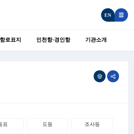
EN
항로표지
인천항·경인항
기관소개
등표
도등
조사등