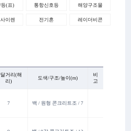
등(표)
통항신호등
해양구조물
어사이렌
전기혼
레이더비콘
달거리(해
비
도색/구조/높이(m)
리)
고
7
백 / 원형 콘크리트조 / 7