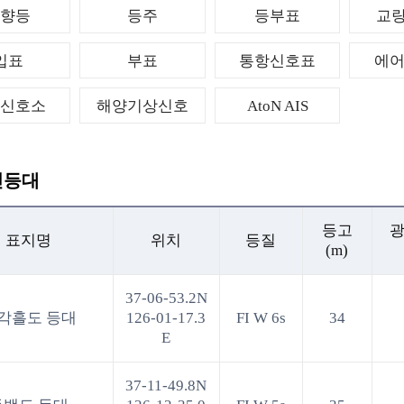
지향등
등주
등부표
교량
입표
부표
통항신호표
에
류신호소
해양기상신호
AtoN AIS
인등대
등고
광
표지명
위치
등질
(m)
37-06-53.2N
각흘도 등대
126-01-17.3
FI W 6s
34
E
37-11-49.8N