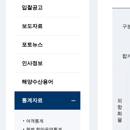
입찰공고
보도자료
구
포토뉴스
합
인사정보
해양수산용어
통계자료
외
항
화
물
여객통계
월별 항만운영통계