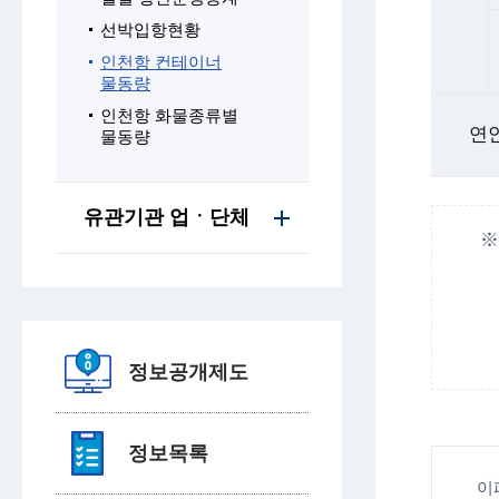
선박입항현황
인천항 컨테이너
물동량
인천항 화물종류별
연
물동량
유관기관 업ㆍ단체
※
정보공개제도
정보목록
이