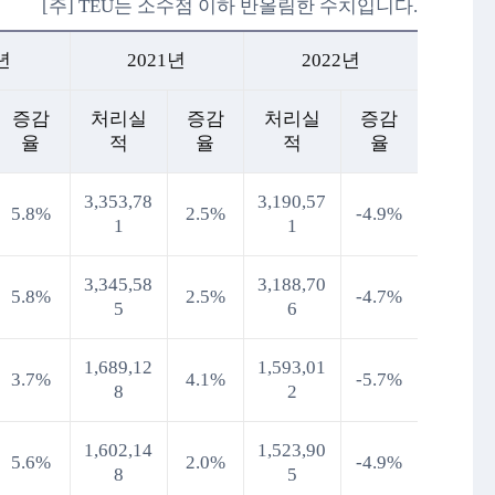
[주] TEU는 소수점 이하 반올림한 수치입니다.
년
2021년
2022년
증감
처리실
증감
처리실
증감
율
적
율
적
율
3,353,78
3,190,57
5.8%
2.5%
-4.9%
1
1
3,345,58
3,188,70
5.8%
2.5%
-4.7%
5
6
1,689,12
1,593,01
3.7%
4.1%
-5.7%
8
2
1,602,14
1,523,90
5.6%
2.0%
-4.9%
8
5