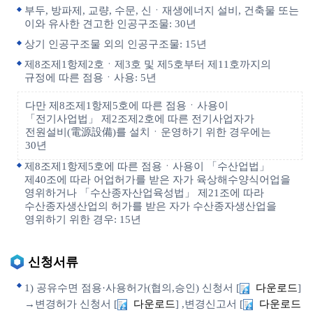
부두, 방파제, 교량, 수문, 신ㆍ재생에너지 설비, 건축물 또는
이와 유사한 견고한 인공구조물: 30년
상기 인공구조물 외의 인공구조물: 15년
제8조제1항제2호ㆍ제3호 및 제5호부터 제11호까지의
규정에 따른 점용ㆍ사용: 5년
다만 제8조제1항제5호에 따른 점용ㆍ사용이
「전기사업법」 제2조제2호에 따른 전기사업자가
전원설비(電源設備)를 설치ㆍ운영하기 위한 경우에는
30년
제8조제1항제5호에 따른 점용ㆍ사용이 「수산업법」
제40조에 따라 어업허가를 받은 자가 육상해수양식어업을
영위하거나 「수산종자산업육성법」 제21조에 따라
수산종자생산업의 허가를 받은 자가 수산종자생산업을
영위하기 위한 경우: 15년
신청서류
1) 공유수면 점용·사용허가(협의,승인) 신청서 [
다운로드
]
→변경허가 신청서 [
다운로드
] ,변경신고서 [
다운로드