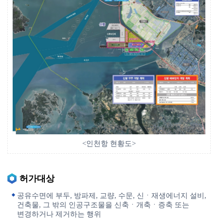
<인천항 현황도>
허가대상
공유수면에 부두, 방파제, 교량, 수문, 신ㆍ재생에너지 설비,
건축물, 그 밖의 인공구조물을 신축ㆍ개축ㆍ증축 또는
변경하거나 제거하는 행위