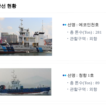
선 현황
선명 :
에코인천호
총 톤수(Ton) :
281
관할구역 :
외항
선명 :
청항 1호
총 톤수(Ton) :
89
관할구역 :
외항