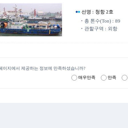
선명 :
청항 2호
총 톤수(Ton) :
89
관할구역 :
외항
페이지에서 제공하는 정보에 만족하셨습니까?
매우만족
만족