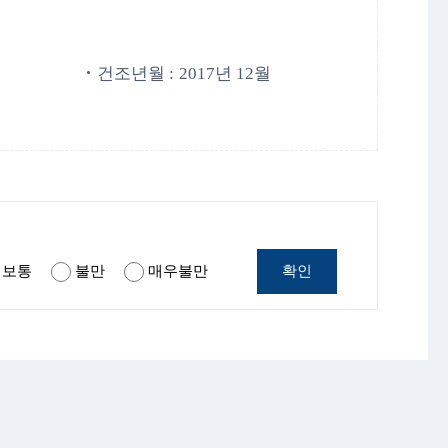
건조년월 :
2017년 12월
확인
보통
불만
매우불만