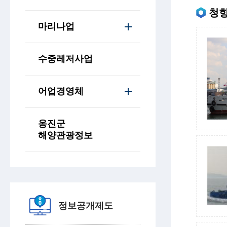
청항
마리나업
수중레저사업
어업경영체
옹진군
해양관광정보
정보공개제도