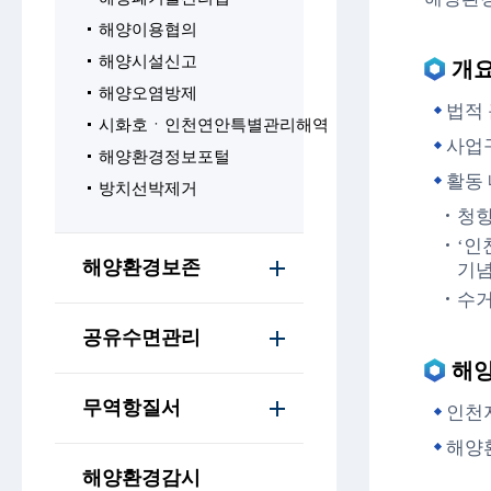
해양이용협의
해양시설신고
개
해양오염방제
법적
시화호ㆍ인천연안특별관리해역
사업구
해양환경정보포털
활동
방치선박제거
청항
‘인
해양환경보존
기념
수거
공유수면관리
해
무역항질서
인천지
해양환
해양환경감시