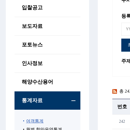
부
입찰공고
등
보도자료
포토뉴스
주
인사정보
해양수산용어
총
24
통계자료
번호
여객통계
242
월별 항만운영통계