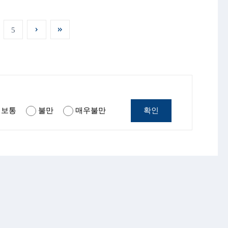
5
확인
보통
불만
매우불만