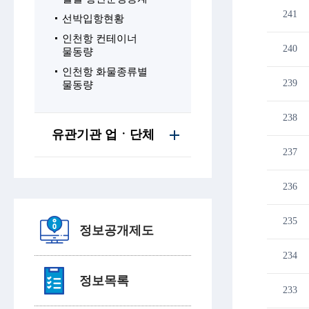
241
선박입항현황
인천항 컨테이너
240
물동량
인천항 화물종류별
239
물동량
238
유관기관 업ㆍ단체
237
236
235
정보공개제도
234
정보목록
233