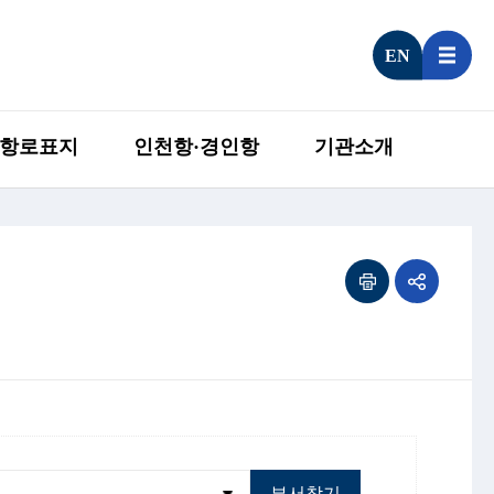
EN
항로표지
인천항·경인항
기관소개
부서찾기