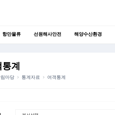
항만물류
선원해사안전
해양수산환경
객통계
알림마당
통계자료
여객통계