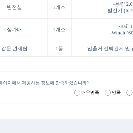
-용량 2,0
변전실
1개소
-발전기 (625
-Rail 
상가대
1개소
-Winch (6
갑문 관제탑
1동
입출거 선박관제 및
페이지에서 제공하는 정보에 만족하셨습니까?
매우만족
만족