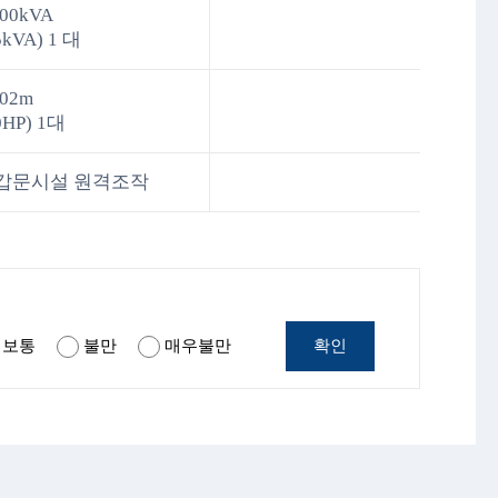
00kVA
kVA) 1 대
102m
0HP) 1대
 갑문시설 원격조작
확인
보통
불만
매우불만