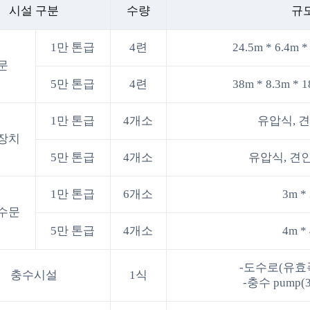
시설 구분
수량
규
1만 톤급
4련
24.5m * 6.4m 
문
5만 톤급
4련
38m * 8.3m * 
1만 톤급
4개소
유압식, 견
장치
5만 톤급
4개소
유압식, 견인
1만 톤급
6개소
3m *
수문
5만 톤급
4개소
4m *
-도수로(유효폭
충수시설
1식
-충수 pump(