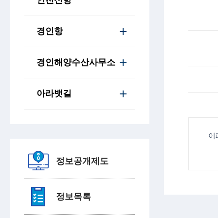
인천신항
경인항
경인해양수산사무소
아라뱃길
이
정보공개제도
정보목록