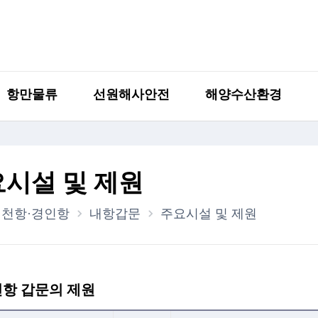
항만물류
선원해사안전
해양수산환경
시설 및 제원
인천항·경인항
내항갑문
주요시설 및 제원
항 갑문의 제원