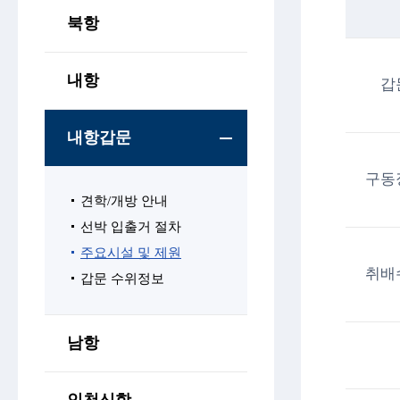
북항
내항
갑
내항갑문
구동
견학/개방 안내
선박 입출거 절차
주요시설 및 제원
취배
갑문 수위정보
남항