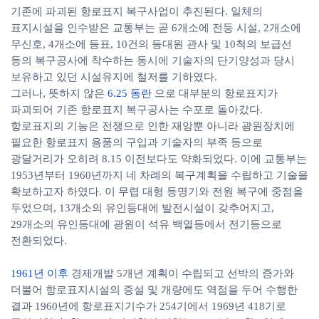
기존에 파괴된 항로표지 복구사업이 추진된다. 일체의
표지시설을 인수받은 교통부는 곧 6개소에 전등 시설, 2개소에
무신호, 4개소에 등표, 10건의 등대원 관사 및 10척의 보급선
등의 복구공사에 착수하는 동시에 기술자의 단기양성과 당시
보유하고 있던 시설유지에 철저를 기하였다.
그러나, 뜻하지 않은
6.25 동란
으로 대부분의 항로표지가
파괴되어 기존 항로표지 복구공사는 수포로 돌아갔다.
항로표지의 기능은 전쟁으로 인한 재앙뿐 아니라 광원장치에
필요한 항로표지 용품의 구입과 기술자의 부족 등으로
광달거리가 오히려 8.15 이전보다도 약화되었다. 이에 교통부는
1953년부터 1960년까지 네 차례의 복구계획을 수립하고 기술을
확보하고자 하였다. 이 무렵 대형 등명기와 전원 복구에 중점을
두었으며, 13개소의 유인등대에 발전시설이 갖추어지고,
29개소의 유인등대에 광원이 석유 백열등에서 전기등으로
전환되었다.
1961년 이후
경제개발 5개년 계획이 수립되고 선박의 증가와
더불어 항로표지시설의 증설 및 개량에도 역점을 두어 수행한
결과 1960년에 항로표지기수가 254기에서 1969년 418기로