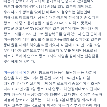
때문에 항로표지가 국제적 공기로서 인정되고 있었음에도
파괴가 불가피하였다. 1945년 8월 15일 일본이 패망하고
우리나라가 광복을 맞이한 이후에도 철수하는 일본인에
의해서도 항로표지의 상당수가 파괴되어 전국에 기존 설치된
항로표지 중 사용가능한 시설은 20%에도 미치지 못했다.
연합군 최고사령부(SCAP)측은 일본 정부에 대해 한국해안의
항로표지를 8.15이전으로 원상복구를 명하였으나 인천 근해에
미군함정이 겨우 출입할 정도로 가등(假燈)을 설치하고 일본인
등대원을 재배치하였을 따름이었다. 마침내 1945년 12월 26일
우리나라가 일본으로부터 항로표지 업무를 인계받음으로써
비로소 우리의 손으로 항로표지의 사명을 짊어지는 전환점을
맞이하게 된 것이다.
미군정이 시작
되면서 항로표지 용품이 도난되는 등 사회적
혼란을 겪게 된다. 이러한 혼란 속에서 1946년 6월 15일
해안경비대가 창설되어 국방상 항로표지의 중요성이 강조됨에
따라 1947년 2월 1일 항로표지 업무가 해안경비대로 이관되어
한때 해군에서 관장하였다가 1948년 8월 대한민국 정부 수립과
더불어 항로표지 업무는 그 해 11월 4일 대통령령 제26호에
의거 교통부 해운국으로 재 이관되어 우리 정부의 투자에 의해