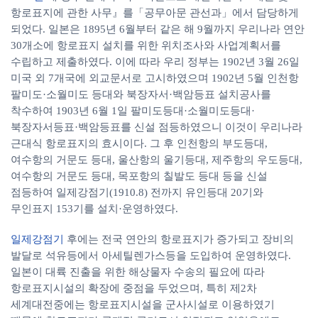
항로표지에 관한 사무』를「공무아문 관선과」에서 담당하게
되었다. 일본은 1895년 6월부터 같은 해 9월까지 우리나라 연안
30개소에 항로표지 설치를 위한 위치조사와 사업계획서를
수립하고 제출하였다. 이에 따라 우리 정부는 1902년 3월 26일
미국 외 7개국에 외교문서로 고시하였으며 1902년 5월 인천항
팔미도·소월미도 등대와 북장자서·백암등표 설치공사를
착수하여 1903년 6월 1일 팔미도등대·소월미도등대·
북장자서등표·백암등표를 신설 점등하였으니 이것이 우리나라
근대식 항로표지의 효시이다. 그 후 인천항의 부도등대,
여수항의 거문도 등대, 울산항의 울기등대, 제주항의 우도등대,
여수항의 거문도 등대, 목포항의 칠발도 등대 등을 신설
점등하여 일제강점기(1910.8) 전까지 유인등대 20기와
무인표지 153기를 설치·운영하였다.
일제강점기
후에는 전국 연안의 항로표지가 증가되고 장비의
발달로 석유등에서 아세틸렌가스등을 도입하여 운영하였다.
일본이 대륙 진출을 위한 해상물자 수송의 필요에 따라
항로표지시설의 확장에 중점을 두었으며, 특히 제2차
세계대전중에는 항로표지시설을 군사시설로 이용하였기