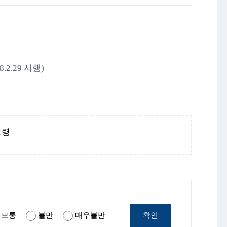
2.29 시행)
요령
확인
보통
불만
매우불만