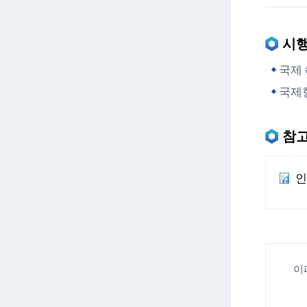
시
국제 
국제항
참고
인
한
글
파
일
이