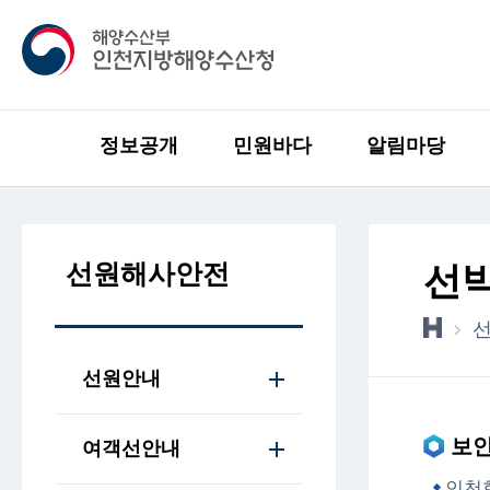
정보공개
민원바다
알림마당
선원해사안전
선
선원안내
보
여객선안내
인천항