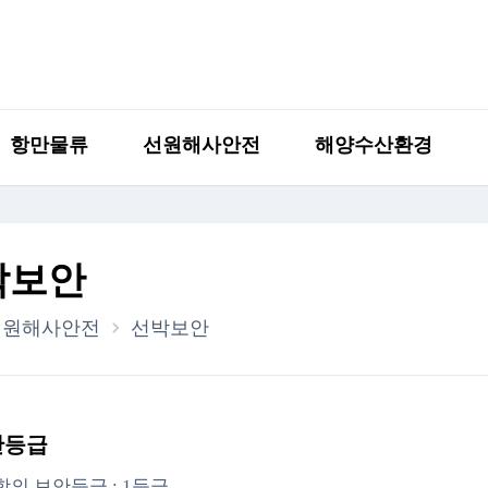
항만물류
선원해사안전
해양수산환경
박보안
선원해사안전
선박보안
안등급
의 보안등급 : 1등급