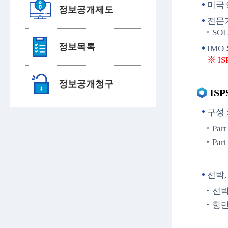
미국 
정보공개제도
전문가
SO
정보목록
IMO 
※ ISP
정보공개청구
ISP
구성 : 
Part
Part
선박,
선박
항만