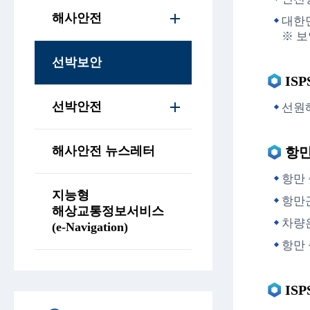
해사안전
대한민
※ 보
선박보안
IS
선박안전
선원해사
해사안전 뉴스레터
항만
항만 
지능형
항만
해상교통정보서비스
차량
(e-Navigation)
항만 
IS