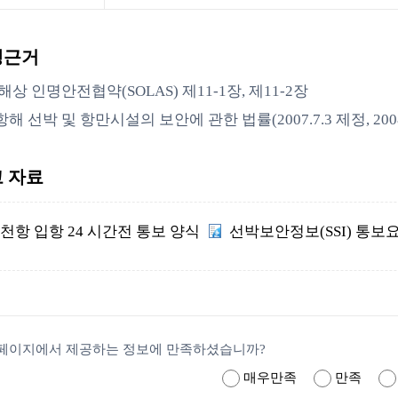
행근거
해상 인명안전협약(SOLAS) 제11-1장, 제11-2장
해 선박 및 항만시설의 보안에 관한 법률(2007.7.3 제정, 2008.
 자료
천항 입항 24 시간전 통보 양식
선박보안정보(SSI) 통보
한
글
파
일
페이지에서 제공하는 정보에 만족하셨습니까?
매우만족
만족