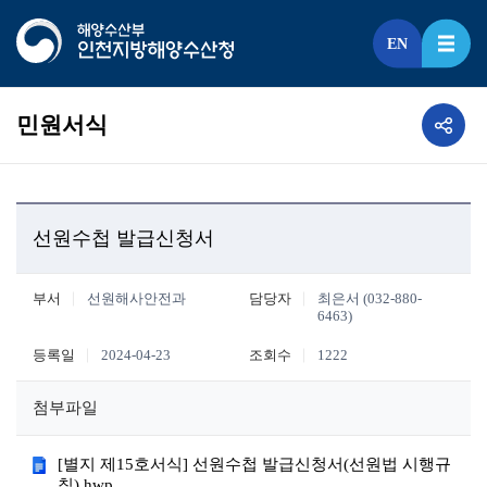
EN
민원서식
선원수첩 발급신청서
부서
선원해사안전과
담당자
최은서 (032-880-
6463)
등록일
2024-04-23
조회수
1222
첨부파일
[별지 제15호서식] 선원수첩 발급신청서(선원법 시행규
칙).hwp