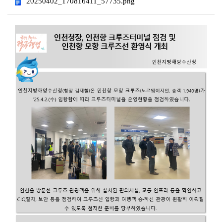
20250402_170816411_57735.png