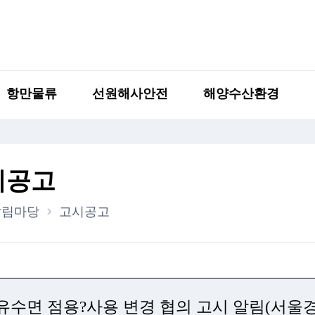
항만물류
선원해사안전
해양수산환경
시공고
알림마당
고시공고
유수면 점용?사용 변경 협의 고시 알림(서울