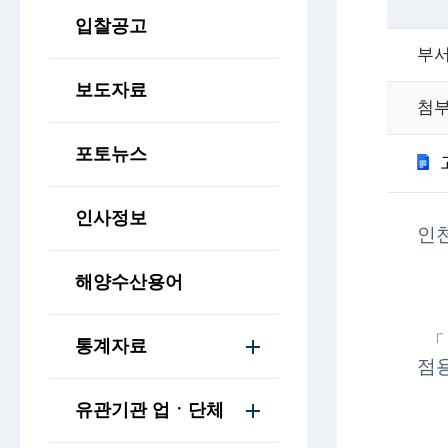
입찰공고
부
보도자료
첨
포토뉴스
인사정보
인천
해양수산용어
통계자료
점용
유관기관 업ㆍ단체