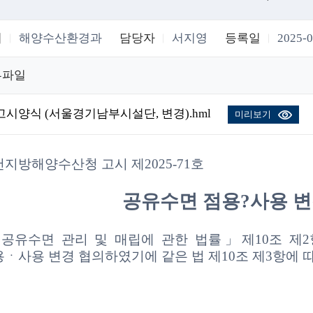
서
해양수산환경과
담당자
서지영
등록일
2025-0
부파일
고시양식 (서울경기남부시설단, 변경).hml
미리보기
지방해양수산청 고시 제2025-71호
공유수면 점용?사용
변
「
공유수면 관리 및 매립에 관한 법률」제10조 제2
ㆍ사용 변경 협의하였기에 같은 법 제10조 제3항에 